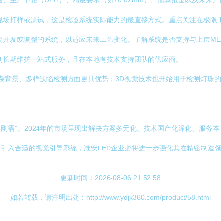
生产节拍（UPH）、精度要求（如±0.02mm）、预算范围以及未来
现场打样或测试，这是检验系统实际能力的最直接方式。重点关注在极限
开发或调整的系统，以适应未来工艺变化。了解系统是否支持与上层MES
到长期维护一站式服务，且在本地有技术支持团队的供应商。
复杂背景、多样缺陷检测方面更具优势；3D视觉技术也开始用于检测灯珠
为“刚需”。2024年的市场呈现出解决方案多元化、技术国产化深化、服
引入合适的视觉引导系统，淮安LED企业必将进一步强化其在精密制造
更新时间：2026-08-06 21:52:58
如若转载，请注明出处：http://www.ydjk360.com/product/58.html