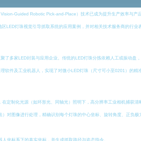
n-Guided Robotic Pick-and-Place）技术已成为提升生
安地区LED灯珠视觉引导抓取系统的应用案例，并对相关技术服务商的行业
聚了多家LED封装与应用企业。传统的LED灯珠分拣依赖人工或振动盘
理软件及工业机器人，实现了对微小LED灯珠（尺寸可小至0201）的
位，在定制化光源（如环形光、同轴光）照明下，高分辨率工业相机捕获清
法）对图像进行处理，精确识别每个灯珠的中心坐标、旋转角度、正负极
器人坐标系下的真实坐标，并生成抓取路径与姿态指令。